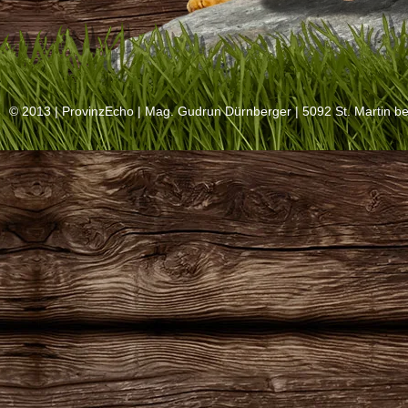
© 2013 |
ProvinzEcho
| Mag. Gudrun Dürnberger | 5092 St. Martin be