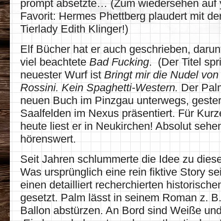
prompt absetzte… (Zum wiedersehen auf 
Favorit: Hermes Phettberg plaudert mit de
Tierlady Edith Klinger!)
Elf Bücher hat er auch geschrieben, darunt
viel beachtete
Bad Fucking
. (Der Titel spr
neuester Wurf ist
Bringt mir die Nudel vo
Rossini. Kein Spaghetti-Western.
Der Palm
neuen Buch im Pinzgau unterwegs, gester
Saalfelden im Nexus präsentiert. Für Kur
heute liest er in Neukirchen! Absolut sehe
hörenswert.
Seit Jahren schlummerte die Idee zu diese
Was ursprünglich eine rein fiktive Story se
einen detailliert recherchierten historisch
gesetzt. Palm lässt in seinem Roman z. B.
Ballon abstürzen. An Bord sind Weiße und 