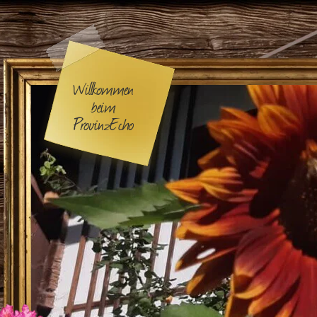
Willkommen
beim
ProvinzEcho