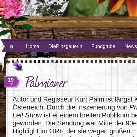
ube
uf Twitter
Home
DiePinzgauerin
Fundgrube
Newsl
Palmianer
19
Feb.
Autor und Regisseur Kurt Palm ist längst K
Österreich. Durch die Inszenierung von
Ph
Leit Show
ist er einem breiten Publikum b
geworden. Die Sendung war Mitte der 90er
Highlight im ORF, der sie wegen großen E