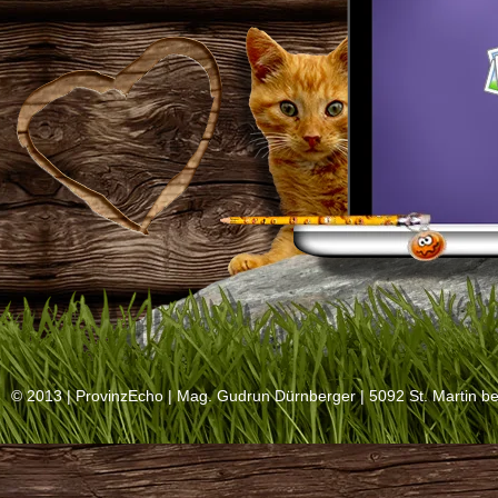
© 2013 |
ProvinzEcho
| Mag. Gudrun Dürnberger | 5092 St. Martin be