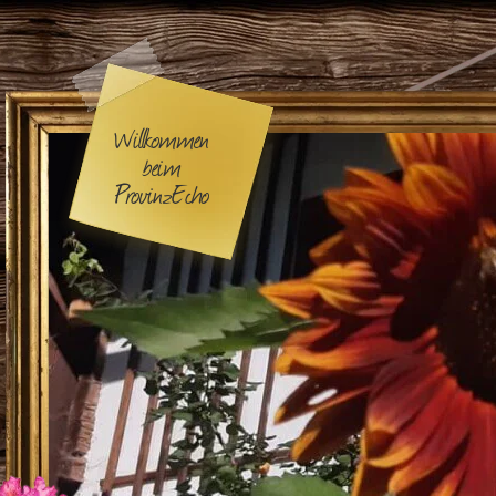
Willkommen
beim
ProvinzEcho