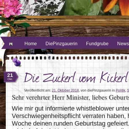
ube
uf Twitter
Home
DiePinzgauerin
Fundgrube
Newsl
Die Zuckerl vom Kickerl
21
Okt.
Veröffentlicht am:
21. Oktober 2018
,
von diePinzgauerin
in
Politik
,
S
Sehr verehrter Herr Minister, liebes Geburt
Wie mir gut informierte whistleblower unte
Verschwiegenheitspflicht verraten haben, 
Woche deinen runden Geburtstag gefeiert.