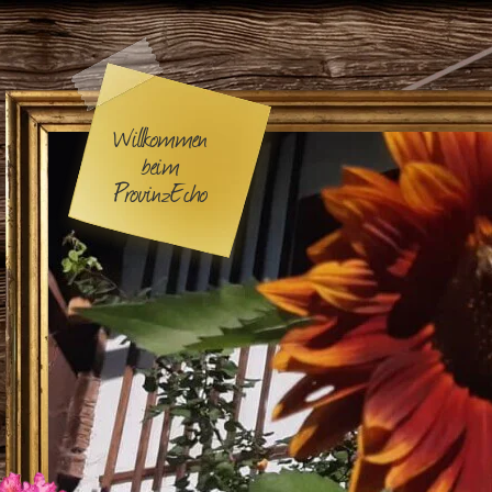
Willkommen
beim
ProvinzEcho