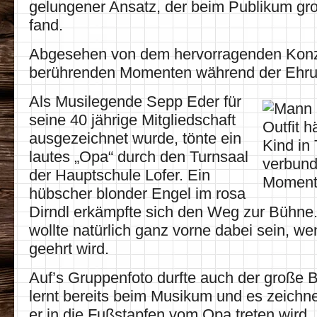
gelungener Ansatz, der beim Publikum gr
fand.
Abgesehen von dem hervorragenden Konz
berührenden Momenten während der Ehru
Als Musilegende Sepp Eder für
seine 40 jährige Mitgliedschaft
ausgezeichnet wurde, tönte ein
lautes „Opa“ durch den Turnsaal
der Hauptschule Lofer. Ein
hübscher blonder Engel im rosa
Dirndl erkämpfte sich den Weg zur Bühne
wollte natürlich ganz vorne dabei sein, w
geehrt wird.
Auf’s Gruppenfoto durfte auch der große B
lernt bereits beim Musikum und es zeichne
er in die Fußstapfen vom Opa treten wird