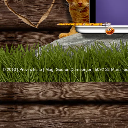
© 2013 |
ProvinzEcho
| Mag. Gudrun Dürnberger | 5092 St. Martin be