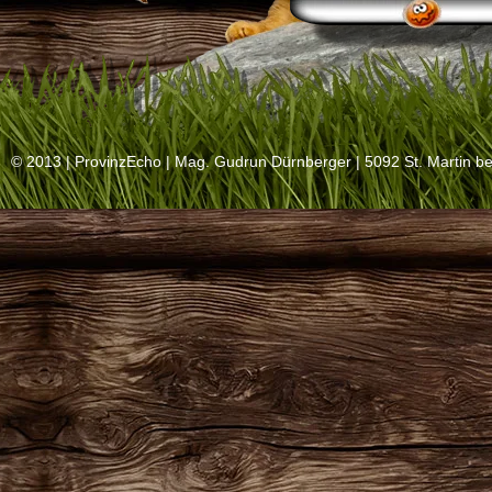
© 2013 |
ProvinzEcho
| Mag. Gudrun Dürnberger | 5092 St. Martin be