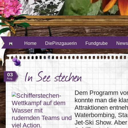
ube
uf Twitter
Home
DiePinzgauerin
Fundgrube
Newsl
In See stechen
03
Aug.
Dem Programm vom
konnte man die kla
Attraktionen entne
Waterbombing, Sta
Jet-Ski Show. Aber