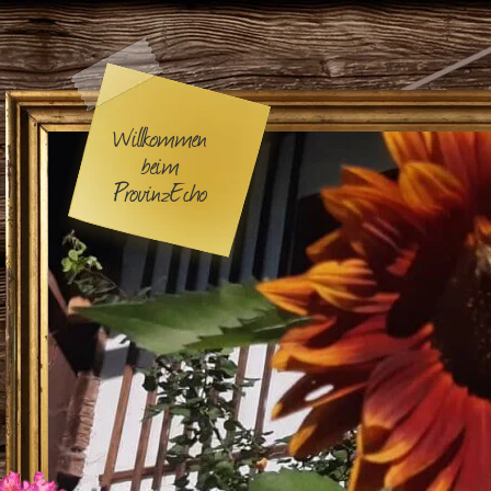
Willkommen
beim
ProvinzEcho