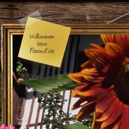
Willkommen
beim
ProvinzEcho