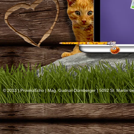
© 2013 |
ProvinzEcho
| Mag. Gudrun Dürnberger | 5092 St. Martin be