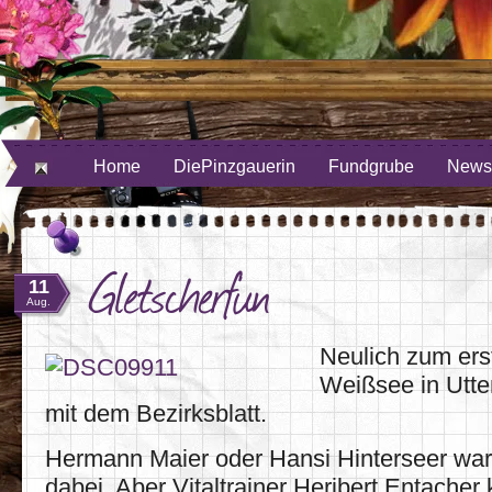
ube
uf Twitter
Home
DiePinzgauerin
Fundgrube
Newsl
Gletscherfun
11
Aug.
Neulich zum er
Weißsee in Utte
mit dem Bezirksblatt.
Hermann Maier oder Hansi Hinterseer ware
dabei. Aber Vitaltrainer Heribert Entache