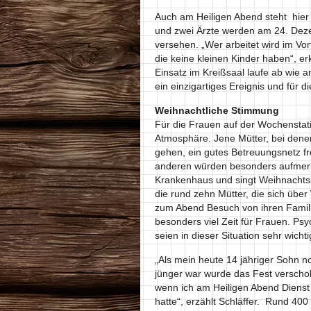
Auch am Heiligen Abend steht hier
und zwei Ärzte werden am 24. Dezem
versehen. „Wer arbeitet wird im Vor
die keine kleinen Kinder haben“, er
Einsatz im Kreißsaal laufe ab wie 
ein einzigartiges Ereignis und für 
Weihnachtliche Stimmung
Für die Frauen auf der Wochenstat
Atmosphäre. Jene Mütter, bei denen
gehen, ein gutes Betreuungsnetz f
anderen würden besonders aufmerks
Krankenhaus und singt Weihnachtsli
die rund zehn Mütter, die sich über
zum Abend Besuch von ihren Fami
besonders viel Zeit für Frauen. P
seien in dieser Situation sehr wich
„Als mein heute 14 jähriger Sohn n
jünger war wurde das Fest verscho
wenn ich am Heiligen Abend Dienst
hatte“, erzählt Schläffer. Rund 400