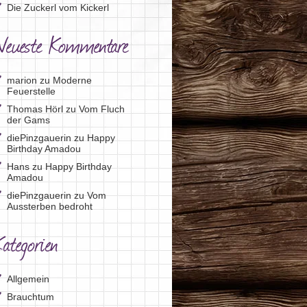
Die Zuckerl vom Kickerl
Neueste Kommentare
marion
zu
Moderne
Feuerstelle
Thomas Hörl
zu
Vom Fluch
der Gams
diePinzgauerin
zu
Happy
Birthday Amadou
Hans
zu
Happy Birthday
Amadou
diePinzgauerin
zu
Vom
Aussterben bedroht
ategorien
Allgemein
Brauchtum