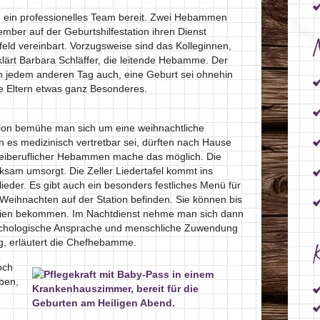
 ein professionelles Team bereit. Zwei Hebammen
ber auf der Geburtshilfestation ihren Dienst
feld vereinbart. Vorzugsweise sind das Kolleginnen,
klärt Barbara Schläffer, die leitende Hebamme. Der
an jedem anderen Tag auch, eine Geburt sei ohnehin
die Eltern etwas ganz Besonderes.
ion bemühe man sich um eine weihnachtliche
 es medizinisch vertretbar sei, dürften nach Hause
reiberuflicher Hebammen mache das möglich. Die
am umsorgt. Die Zeller Liedertafel kommt ins
eder. Es gibt auch ein besonders festliches Menü für
 Weihnachten auf der Station befinden. Sie können bis
lien bekommen. Im Nachtdienst nehme man sich dann
sychologische Ansprache und menschliche Zuwendung
tig, erläutert die Chefhebamme.
K
och
ben,