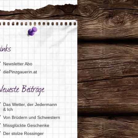
inks
Newsletter Abo
diePinzgauerin.at
eueste Beiträge
Das Wetter, der Jedermann
& Ich
Von Brüdern und Schwestern
Missglückte Geschenke
Der stolze Rossinger