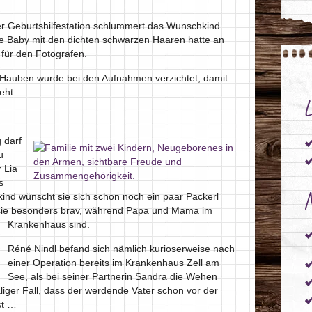
r Geburtshilfestation schlummert das Wunschkind
e Baby mit den dichten schwarzen Haaren hatte an
 für den Fotografen.
 Hauben wurde bei den Aufnahmen verzichtet, damit
eht.
L
 darf
u
 Lia
s
N
ind wünscht sie sich schon noch ein paar Packerl
t sie besonders brav, während Papa und Mama im
Krankenhaus sind.
Réné Nindl befand sich nämlich kurioserweise nach
einer Operation bereits im Krankenhaus Zell am
See, als bei seiner Partnerin Sandra die Wehen
liger Fall, dass der werdende Vater schon vor der
st …