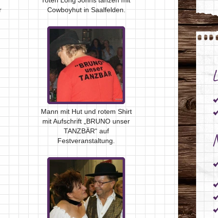
roten Long Johns tanzen mit
r
Cowboyhut in Saalfelden.
L
Mann mit Hut und rotem Shirt
mit Aufschrift „BRUNO unser
TANZBÄR“ auf
N
Festveranstaltung.