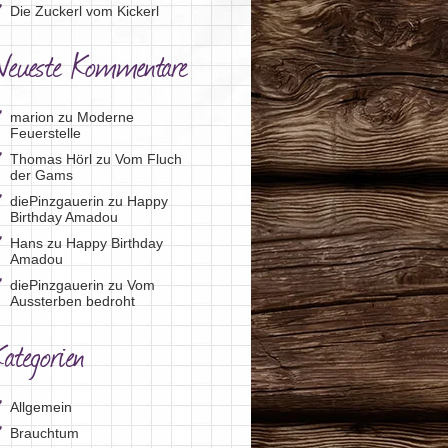
Die Zuckerl vom Kickerl
Neueste Kommentare
marion
zu
Moderne
Feuerstelle
Thomas Hörl
zu
Vom Fluch
der Gams
diePinzgauerin
zu
Happy
Birthday Amadou
Hans
zu
Happy Birthday
Amadou
diePinzgauerin
zu
Vom
Aussterben bedroht
ategorien
Allgemein
Brauchtum