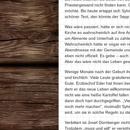
Priestergewand nicht finden kann.
möchte. Bis heute ertappt sich Sylvi
schöner Text, den könnte der Sepp 
Was wäre passiert, hätte er sich ni
Kirche es wahrscheinlich auf ihre Ar
um Alimente und Unterhalt zu zahle
Wahrscheinlich hätte er sogar ein r
Abendmesse mit der Gemeinde und 
eben nicht offiziell. Es gebe – auch 
Aber das wäre nicht das Leben gewe
Wenige Monate nach der Geburt ihr
und kirchlich. Viele Leute gratulie
Gute. Erzbischof Eder hat ihnen ber
dem er das neue Leben willkommen h
nicht wie eine heiße Kartoffel falle
dann doch hart durchgegriffen. „Viel
noch mehr machen“, mutmaßt Sylvie
wird, um sie in solche Regeln zu s
Verbittert ist Josef Dürnberger nicht
Trotzdem „muss und will“ er versöh