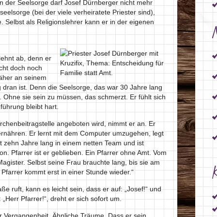
: In der Seelsorge darf Josef Dürnberger nicht mehr
seelsorge (bei der viele verheiratete Priester sind),
. Selbst als Religionslehrer kann er in der eigenen
lehnt ab, denn er
icht doch noch
näher an seinem
 dran ist. Denn die Seelsorge, das war 30 Jahre lang
. Ohne sie sein zu müssen, das schmerzt. Er fühlt sich
führung bleibt hart.
rchenbeitragstelle angeboten wird, nimmt er an. Er
e ernähren. Er lernt mit dem Computer umzugehen, legt
et zehn Jahre lang in einem netten Team und ist
on. Pfarrer ist er geblieben. Ein Pfarrer ohne Amt. Vom
agister. Selbst seine Frau brauchte lang, bis sie am
K
 Pfarrer kommt erst in einer Stunde wieder.“
e ruft, kann es leicht sein, dass er auf: „Josef!“ und
: „Herr Pfarrer!“, dreht er sich sofort um.
r Vergangenheit. Ähnliche Träume. Dass er sein