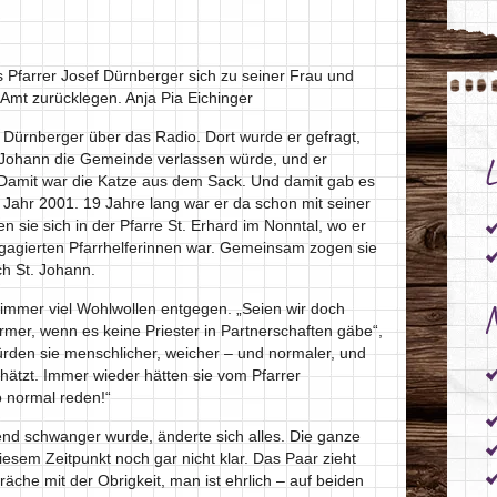
 Pfarrer Josef Dürnberger sich zu seiner Frau und
Amt zurücklegen. Anja Pia Eichinger
 Dürnberger über das Radio. Dort wurde er gefragt,
L
. Johann die Gemeinde verlassen würde, und er
“ Damit war die Katze aus dem Sack. Und damit gab es
Jahr 2001. 19 Jahre lang war er da schon mit seiner
n sie sich in der Pfarre St. Erhard im Nonntal, wo er
engagierten Pfarrhelferinnen war. Gemeinsam zogen sie
h St. Johann.
N
immer viel Wohlwollen entgegen. „Seien wir doch
ärmer, wenn es keine Priester in Partnerschaften gäbe“,
rden sie menschlicher, weicher – und normaler, und
tzt. Immer wieder hätten sie vom Pfarrer
 normal reden!“
end schwanger wurde, änderte sich alles. Die ganze
iesem Zeitpunkt noch gar nicht klar. Das Paar zieht
äche mit der Obrigkeit, man ist ehrlich – auf beiden