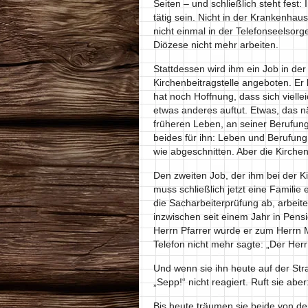
Seiten – und schließlich steht fest
tätig sein. Nicht in der Krankenhaus
nicht einmal in der Telefonseelsorge
Diözese nicht mehr arbeiten.
Stattdessen wird ihm ein Job in der
Kirchenbeitragstelle angeboten. Er 
hat noch Hoffnung, dass sich vielle
etwas anderes auftut. Etwas, das 
früheren Leben, an seiner Berufung
beides für ihn: Leben und Berufung
wie abgeschnitten. Aber die Kirchen
Den zweiten Job, der ihm bei der Ki
muss schließlich jetzt eine Famili
die Sacharbeiterprüfung ab, arbeit
inzwischen seit einem Jahr in Pensi
Herrn Pfarrer wurde er zum Herrn M
Telefon nicht mehr sagte: „Der Herr
Und wenn sie ihn heute auf der Straß
„Sepp!“ nicht reagiert. Ruft sie aber
Bis heute träumen sie beide von de