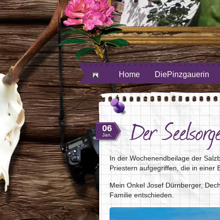
inzecho auf Facebook
Provinzecho auf Youtube
Feed
Provinzecho auf Twitter
Home
DiePinzgauerin
Der Seelsorg
06
Jan.
In der Wochenendbeilage der Salzb
Priestern aufgegriffen, die in einer
Mein Onkel Josef Dürnberger, Decha
Familie entschieden.