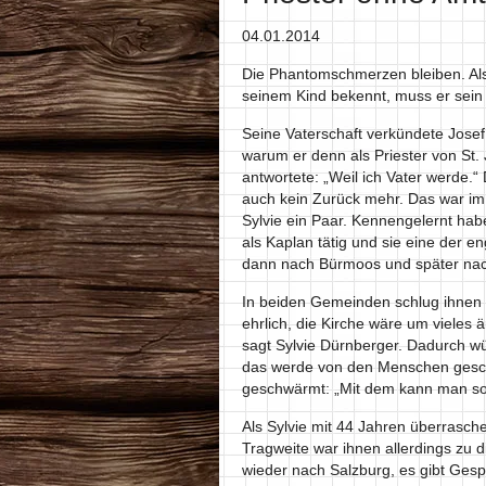
04.01.2014
Die Phantomschmerzen bleiben. Als
seinem Kind bekennt, muss er sein 
Seine Vaterschaft verkündete Josef
warum er denn als Priester von St
antwortete: „Weil ich Vater werde.
auch kein Zurück mehr. Das war im 
Sylvie ein Paar. Kennengelernt habe
als Kaplan tätig und sie eine der 
dann nach Bürmoos und später nac
In beiden Gemeinden schlug ihnen 
ehrlich, die Kirche wäre um vieles 
sagt Sylvie Dürnberger. Dadurch wü
das werde von den Menschen geschä
geschwärmt: „Mit dem kann man so
Als Sylvie mit 44 Jahren überrasch
Tragweite war ihnen allerdings zu d
wieder nach Salzburg, es gibt Gespr