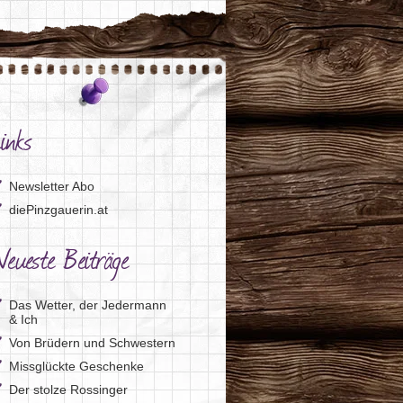
inks
Newsletter Abo
diePinzgauerin.at
eueste Beiträge
Das Wetter, der Jedermann
& Ich
Von Brüdern und Schwestern
Missglückte Geschenke
Der stolze Rossinger