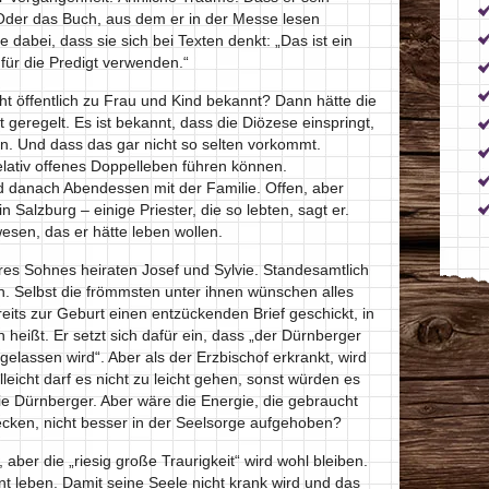
 Oder das Buch, aus dem er in der Messe lesen
e dabei, dass sie sich bei Texten denkt: „Das ist ein
für die Predigt verwenden.“
cht öffentlich zu Frau und Kind bekannt? Dann hätte die
t geregelt. Es ist bekannt, dass die Diözese einspringt,
n. Und dass das gar nicht so selten vorkommt.
elativ offenes Doppelleben führen können.
danach Abendessen mit der Familie. Offen, aber
in Salzburg – einige Priester, die so lebten, sagt er.
sen, das er hätte leben wollen.
es Sohnes heiraten Josef und Sylvie. Standesamtlich
ren. Selbst die frömmsten unter ihnen wünschen alles
eits zur Geburt einen entzückenden Brief geschickt, in
eißt. Er setzt sich dafür ein, dass „der Dürnberger
n gelassen wird“. Aber als der Erzbischof erkrankt, wird
leicht darf es nicht zu leicht gehen, sonst würden es
 Dürnberger. Aber wäre die Energie, die gebraucht
tecken, nicht besser in der Seelsorge aufgehoben?
, aber die „riesig große Traurigkeit“ wird wohl bleiben.
nt leben. Damit seine Seele nicht krank wird und das