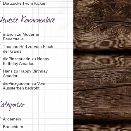
Die Zuckerl vom Kickerl
Neueste Kommentare
marion
zu
Moderne
Feuerstelle
Thomas Hörl
zu
Vom Fluch
der Gams
diePinzgauerin
zu
Happy
Birthday Amadou
Hans
zu
Happy Birthday
Amadou
diePinzgauerin
zu
Vom
Aussterben bedroht
ategorien
Allgemein
Brauchtum