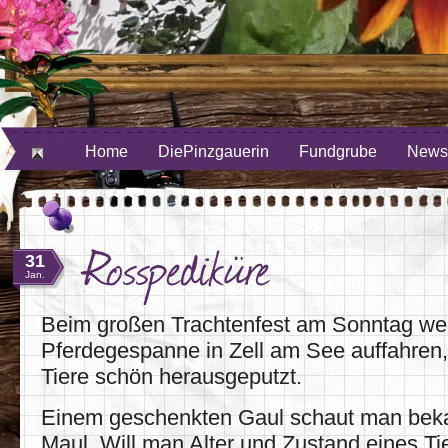
ube
uf Twitter
Home
DiePinzgauerin
Fundgrube
Newsl
Rosspediküre
31
Jan.
Beim großen Trachtenfest am Sonntag we
Pferdegespanne in Zell am See auffahren
Tiere schön herausgeputzt.
Einem geschenkten Gaul schaut man bekan
Maul. Will man Alter und Zustand eines Ti