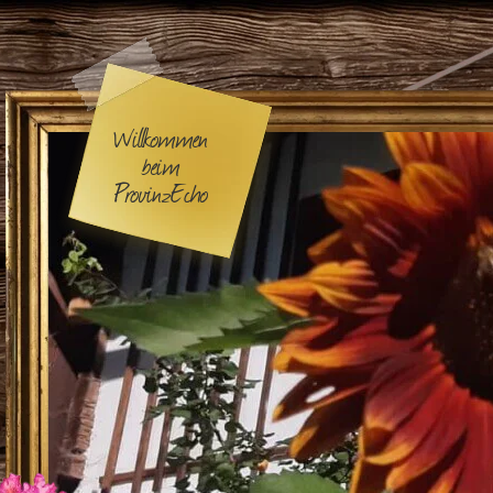
Willkommen
beim
ProvinzEcho