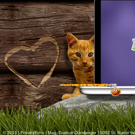
© 2013 |
ProvinzEcho
| Mag. Gudrun Dürnberger | 5092 St. Martin be