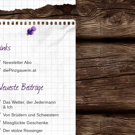
inks
Newsletter Abo
diePinzgauerin.at
eueste Beiträge
Das Wetter, der Jedermann
& Ich
Von Brüdern und Schwestern
Missglückte Geschenke
Der stolze Rossinger