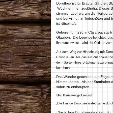
Dorothea ist für Bräute, Gärtner, 
Wöchnerinnen zuständig. Dieses Be
stimmig, aber warum die Heilige auc
und bei Armut, in Todesnöten und 
ist rätselhaft.
Geboren um 290 in Cäsarea, starb si
Glauben. Die Le
gende berichtet, das
ihn zurückweist, wird die Christin zum 
Auf dem Weg zur Hinrichtung ruft Dor
Christus, an. Als das ein Zuschauer hör
dem Garten ihres Bräutigams zu bringe
bekehren.
Das Wunder geschieht, ein Engel 
Himmel herab. Als der Statthalter d
sofort zu enthaupten.
Die Bauernregel meint:
„Die Heilige Dorothee watet gerne dur
„Nach dem Dorotheentag, kein Sc