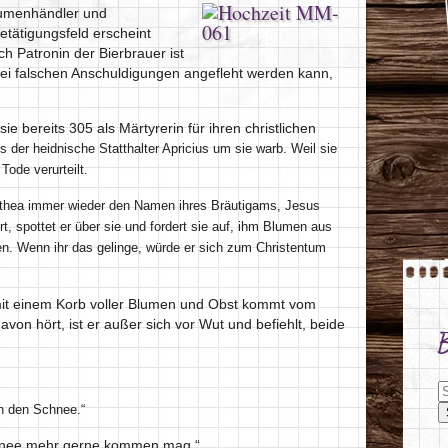
Blumenhändler und
tätigungsfeld erscheint
h Patronin der Bierbrauer ist
bei falschen Anschuldigungen angefleht werden kann,
e bereits 305 als Märtyrerin für ihren christlichen
s der heidnische Statthalter Apricius um sie warb. Weil sie
Tode verurteilt.
othea immer wieder den Namen ihres Bräutigams, Jesus
t, spottet er über sie und fordert sie auf, ihm Blumen aus
n. Wenn ihr das gelinge, würde er sich zum Christentum
mit einem Korb voller Blumen und Obst kommt vom
avon hört, ist er außer sich vor Wut und befiehlt, beide
S
ch den Schnee.“
hnee mehr gerne kommen mag.“