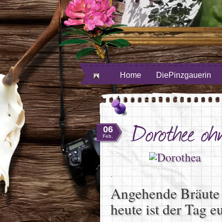
inzecho auf Facebook
Provinzecho auf Youtube
Feed
Provinzecho auf Twitter
Home
DiePinzgauerin
Dorothee oh
06
Feb.
.
Angehende Bräute 
heute ist der Tag e