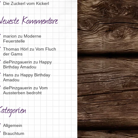
Die Zuckerl vom Kickerl
Neueste Kommentare
marion
zu
Moderne
Feuerstelle
Thomas Hörl
zu
Vom Fluch
der Gams
diePinzgauerin
zu
Happy
Birthday Amadou
Hans
zu
Happy Birthday
Amadou
diePinzgauerin
zu
Vom
Aussterben bedroht
ategorien
Allgemein
Brauchtum