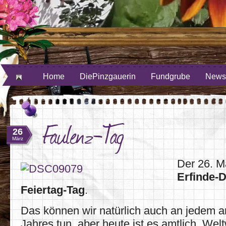
ube
uf Twitter
Home
DiePinzgauerin
Fundgrube
Newsl
Faulenz-Tag
26
März
Der 26. Mä
Erfinde-
Feiertag-Tag
.
Das können wir natürlich auch an jedem 
Jahres tun, aber heute ist es amtlich. Wel