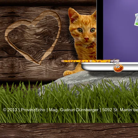
© 2013 |
ProvinzEcho
| Mag. Gudrun Dürnberger | 5092 St. Martin be