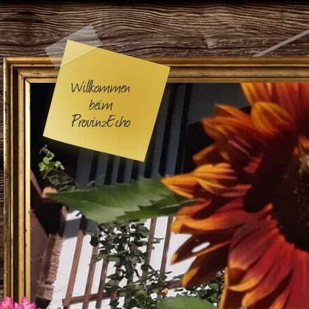
Willkommen
beim
ProvinzEcho