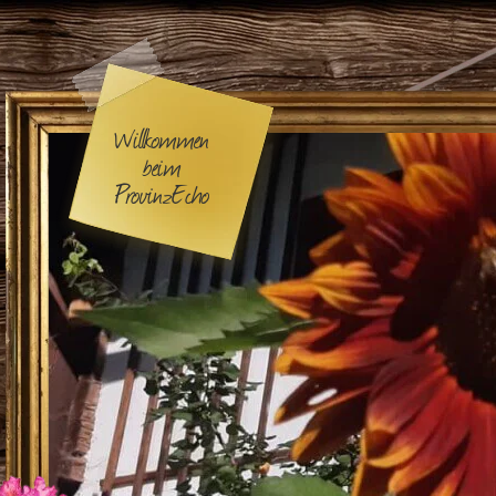
Willkommen
beim
ProvinzEcho