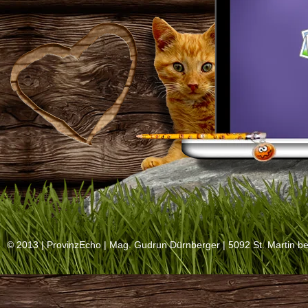
© 2013 |
ProvinzEcho
| Mag. Gudrun Dürnberger | 5092 St. Martin be