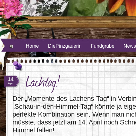
ube
uf Twitter
Home
DiePinzgauerin
Fundgrube
Newsl
Lachtag!
14
Apr.
Der „Momente-des-Lachens-Tag“ in Verbi
„Schau-in-den-Himmel-Tag“ könnte ja eigen
perfekte Kombination sein. Wenn man nich
müsste, dass jetzt am 14. April noch Sch
Himmel fallen!