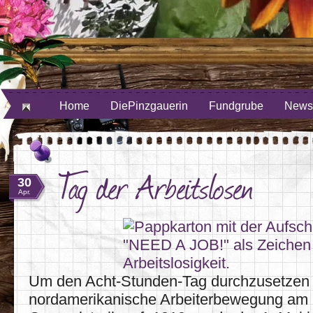
ube
uf Twitter
Home
DiePinzgauerin
Fundgrube
Newsl
Tag der Arbeitslosen
30
Apr.
Um den Acht-Stunden-Tag durchzusetzen r
nordamerikanische Arbeiterbewegung am 