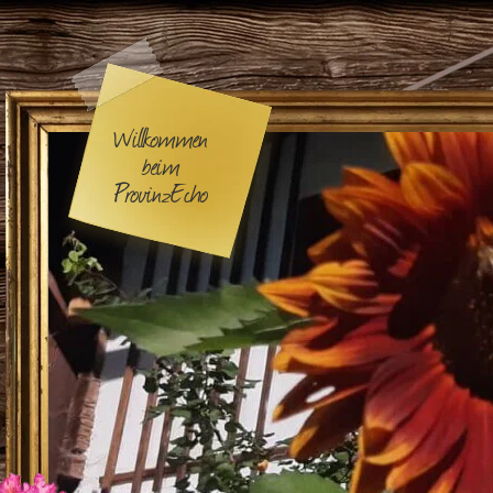
Willkommen
beim
ProvinzEcho