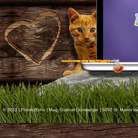
© 2013 |
ProvinzEcho
| Mag. Gudrun Dürnberger | 5092 St. Martin be