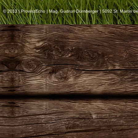
© 2013 |
ProvinzEcho
| Mag. Gudrun Dürnberger | 5092 St. Martin be