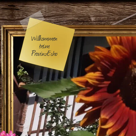
Willkommen
beim
ProvinzEcho