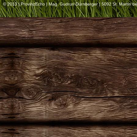
© 2013 |
ProvinzEcho
| Mag. Gudrun Dürnberger | 5092 St. Martin be