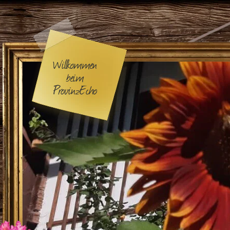
Willkommen
beim
ProvinzEcho