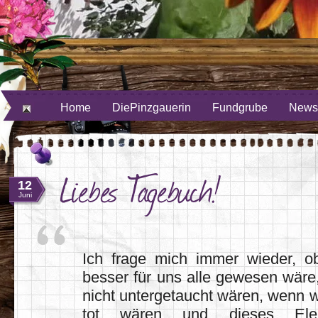
ube
uf Twitter
Home
DiePinzgauerin
Fundgrube
Newsl
Liebes Tagebuch!
12
Juni
Ich frage mich immer wieder, o
besser für uns alle gewesen wäre
nicht untergetaucht wären, wenn w
tot wären und dieses Ele