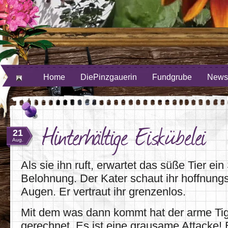
ube
uf Twitter
Home
DiePinzgauerin
Fundgrube
Newsl
Hinterhältige Eiskübelei
21
Aug.
Als sie ihn ruft, erwartet das süße Tier ein
Belohnung. Der Kater schaut ihr hoffnungsv
Augen. Er vertraut ihr grenzenlos.
Mit dem was dann kommt hat der arme Tig
gerechnet. Es ist eine grausame Attacke! 