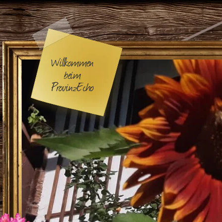
Willkommen
beim
ProvinzEcho