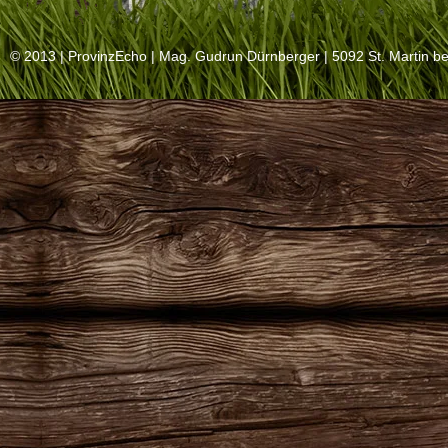
© 2013 |
ProvinzEcho
| Mag. Gudrun Dürnberger | 5092 St. Martin be