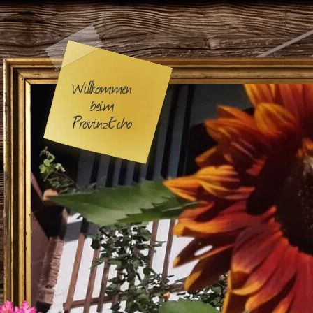
Willkommen
beim
ProvinzEcho