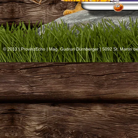
© 2013 |
ProvinzEcho
| Mag. Gudrun Dürnberger | 5092 St. Martin be