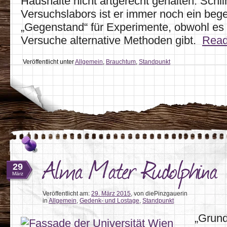
Haushalte nicht artgerecht gehalten. Schl
Versuchslabors ist er immer noch ein bege
„Gegenstand“ für Experimente, obwohl es f
Versuche alternative Methoden gibt.
Rea
Veröffentlicht unter
Allgemein
,
Brauchtum
,
Standpunkt
Alma Mater Rudolphina
29
März
Veröffentlicht am:
29. März 2015
,
von diePinzgauerin
in
Allgemein
,
Gedenk- und Lostage
,
Standpunkt
„Grund