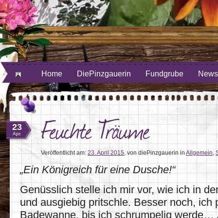
ube
uf Twitter
Home
DiePinzgauerin
Fundgrube
Newsl
Feuchte Träume
23
Apr.
Veröffentlicht am:
23. April 2015
,
von diePinzgauerin
in
Allgemein
,
„Ein Königreich für eine Dusche!“
Genüsslich stelle ich mir vor, wie ich in d
und ausgiebig pritschle. Besser noch, ich
Badewanne, bis ich schrumpelig werde… 