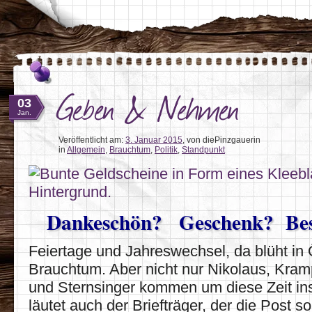
Geben & Nehmen
03
Jan.
Veröffentlicht am:
3. Januar 2015
,
von diePinzgauerin
in
Allgemein
,
Brauchtum
,
Politik
,
Standpunkt
Dankeschön? Geschenk? Be
Feiertage und Jahreswechsel, da blüht in Ö
Brauchtum. Aber nicht nur Nikolaus, Kram
und Sternsinger kommen um diese Zeit in
läutet auch der Briefträger, der die Post s