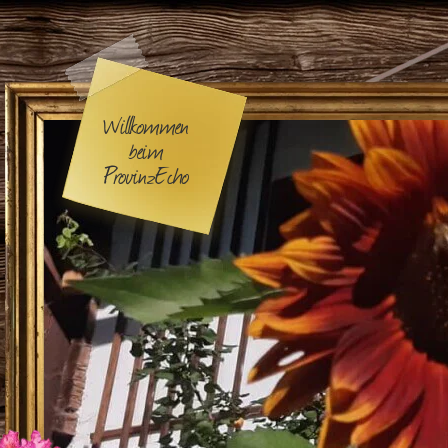
Willkommen
beim
ProvinzEcho