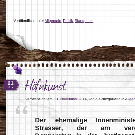
Veröffentlicht unter
Allgemein
,
Politik
,
Standpunkt
Häfnkunst
21
Nov.
Veröffentlicht am:
21. November 2014
,
von diePinzgauerin
in
Allge
Der ehemalige Innenminist
Strasser, der am verg