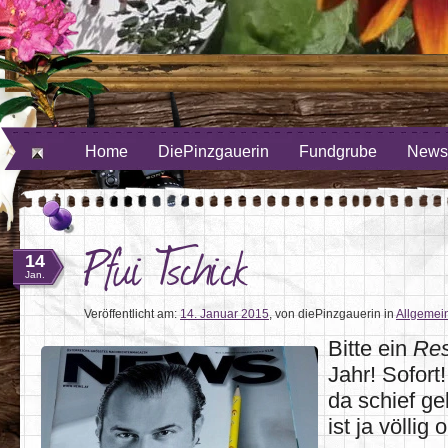
ube
uf Twitter
Home
DiePinzgauerin
Fundgrube
Newsl
Pfui Tschick
14
Jan.
Veröffentlicht am:
14. Januar 2015
,
von diePinzgauerin
in
Allgemei
Bitte ein
Res
Jahr! Sofor
da schief ge
ist ja völlig 