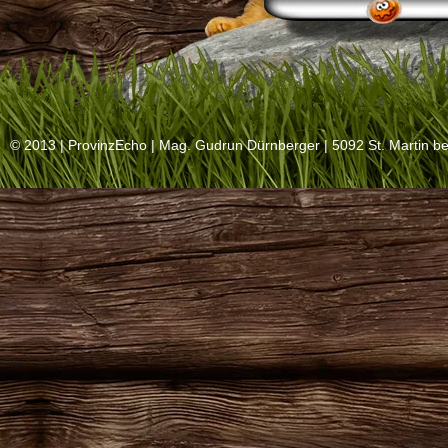
© 2013 |
ProvinzEcho
| Mag. Gudrun Dürnberger | 5092 St. Martin be