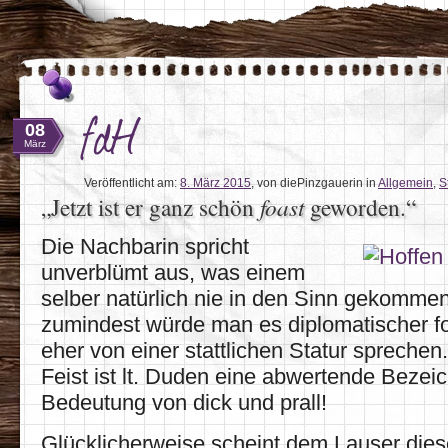
fdH
08
März
Veröffentlicht am:
8. März 2015
,
von diePinzgauerin
in
Allgemein
,
S
„Jetzt ist er ganz schön
foast
geworden.“
Die Nachbarin spricht
unverblümt aus, was einem
selber natürlich nie in den Sinn gekommen
zumindest würde man es diplomatischer f
eher von einer stattlichen Statur sprechen.
Feist ist lt. Duden eine abwertende Bezei
Bedeutung von dick und prall!
Glücklicherweise scheint dem Lauser dies