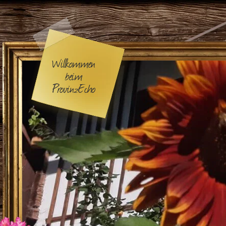
Willkommen
beim
ProvinzEcho