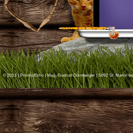
© 2013 |
ProvinzEcho
| Mag. Gudrun Dürnberger | 5092 St. Martin be