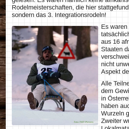
Rodelmeisterschaften, die hier stattgefun
sondern das 3. Integrationsrodeln!
Es waren
tatsächli
aus 16 af
Staaten da
verschwei
nicht unw
Aspekt de
Alle Teil
dem Gewin
in Österre
haben au
Wurzeln g
Zweiter w
Lokalmata