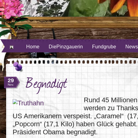
ube
uf Twitter
Home
DiePinzgauerin
Fundgrube
Newsl
Begnadigt
29
Nov.
Rund 45 Millionen
werden zu Thanks
US Amerikanern verspeist. „Caramel“ (17,
„Popcorn“ (17,1 Kilo) haben Glück gehabt
Präsident Obama begnadigt.