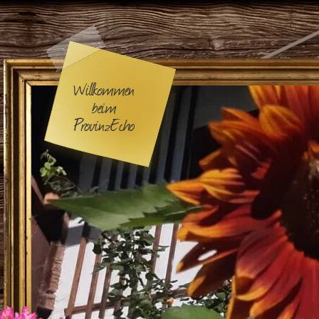
Willkommen
beim
ProvinzEcho