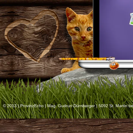
© 2013 |
ProvinzEcho
| Mag. Gudrun Dürnberger | 5092 St. Martin be