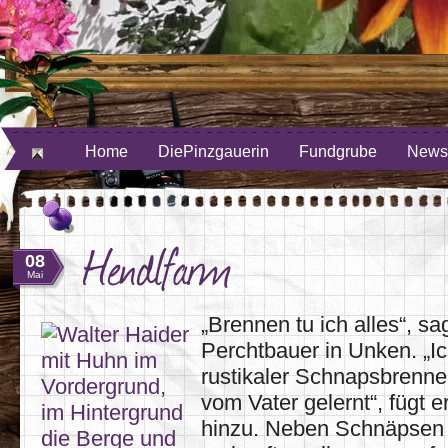
ube
uf Twitter
Home
DiePinzgauerin
Fundgrube
Newsl
Hendlfarm
08
Mai
„Brennen tu ich alles“, sa
Perchtbauer in Unken. „Ic
rustikaler Schnapsbrenner
vom Vater gelernt“, fügt 
hinzu. Neben Schnäpsen 