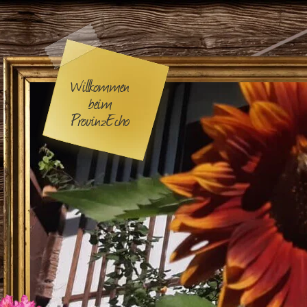
Willkommen
beim
ProvinzEcho