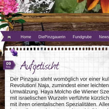
ube
uf Twitter
Home
DiePinzgauerin
Fundgrube
Newsl
Aufgetischt
09
Sep.
Der Pinzgau steht womöglich vor einer kul
Revolution! Naja, zumindest einer leichten
Umwälzung. Haya Molcho die Wiener Sze
mit israelischen Wurzeln verführte kürzlich
mit ihren orientalischen Spezialitäten. Al