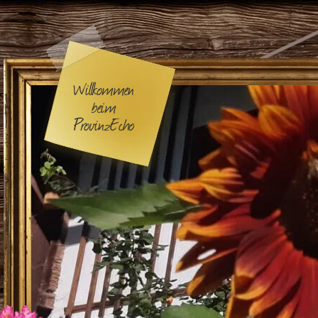
Willkommen
beim
ProvinzEcho