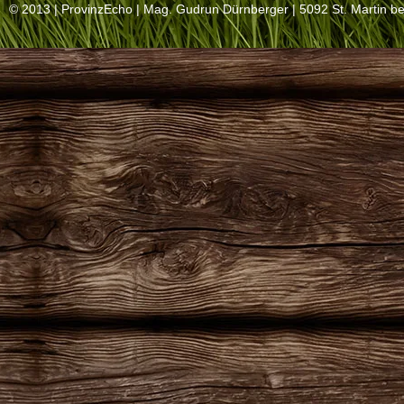
© 2013 |
ProvinzEcho
| Mag. Gudrun Dürnberger | 5092 St. Martin be