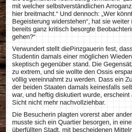
mit welcher selbstverständlichen Arrogan
hier breitmacht.“ Und dennoch: „Wer könn
Begeisterung widerstehen“, hat sie weiter n
bereits ganz kritisch besorgte Beobachter
gehen?“
Verwundert stellt diePinzgauerin fest, das
Studentin damals einer möglichen Wieder
skeptisch gegenüber stand. Die Gegensätz
zu extrem, und sie wollte den Ossis ersp
völlig vereinnahmt zu werden. Dass ein
der beiden Staaten damals keinesfalls sel
war, und heftig diskutiert wurde, erscheint
Sicht nicht mehr nachvollziehbar.
Die Besucherin plagten vorerst aber ande
musste sich ein Quartier besorgen, in einer
überfüllten Stadt, mit bescheidenen Mitteln