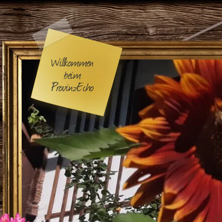
Willkommen
beim
ProvinzEcho