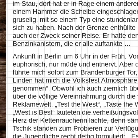
im Stau, dort hat er in Rage einem andere
einem Hammer die Scheibe eingeschlagen
gruselig, mit so einem Typ eine stundenla
sich zu haben. Nach der Grenze enthüllte 
auch der Zweck seiner Reise. Er hatte den
Benzinkanistern, die er alle auftankte …
Ankunft in Berlin um 6 Uhr in der Früh. Vo
euphorisch, nur müde und entnervt. Aber 
führte mich sofort zum Brandenburger Tor,
Linden hat mich die Volksfest Atmosphär
genommen“. Obwohl ich auch ziemlich übe
über die völlige Vereinnahmung durch die 
Reklamewelt. „Test the West“, „Taste the 
„West is Best“ lauteten die verheißungsvo
Herz der Kettenraucherin lachte, denn säm
Tschik standen zum Probieren zur Verfüg
die Jugendliche recht deftig formuliert: „E