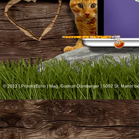
© 2013 |
ProvinzEcho
| Mag. Gudrun Dürnberger | 5092 St. Martin be