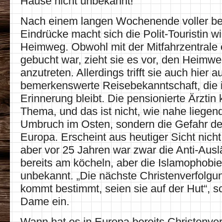
Hause nicht unbekannt!
Nach einem langen Wochenende voller b
Eindrücke macht sich die Polit-Touristin w
Heimweg. Obwohl mit der Mitfahrzentrale 
gebucht war, zieht sie es vor, den Heimw
anzutreten. Allerdings trifft sie auch hier 
bemerkenswerte Reisebekanntschaft, die ih
Erinnerung bleibt. Die pensionierte Ärztin 
Thema, und das ist nicht, wie nahe liegen
Umbruch im Osten, sondern die Gefahr des
Europa. Erscheint aus heutiger Sicht nich
aber vor 25 Jahren war zwar die Anti-Au
bereits am köcheln, aber die Islamophobi
unbekannt. „Die nächste Christenverfolgu
kommt bestimmt, seien sie auf der Hut“, sc
Dame ein.
Wann hat es in Europa bereits Christenve